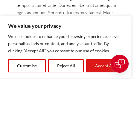
tempor sit amet, ante. Donec eu libero sit amet quam
egestas semper. Aenean ultricies mi vitae est. Mauris
placerat eleifend leo.
We value your privacy
Unordered lists
We use cookies to enhance your browsing experience, serve
personalised ads or content, and analyse our traffic. By
Lorem ipsum dolor sit amet, consectetuer
clicking "Accept All", you consent to our use of cookies.
adipiscing elit.
Pellentesque habitant morbi tristique senectus
Customise
Reject All
Accept All
et netus et malesuada fames ac turpis egestas.
Vestibulum tortor quam, feugiat vitae,
ultricies eget, tempor sit amet, ante.
Donec eu libero sit amet quam egestas
semper.
Aenean ultricies mi vitae est. Mauris
placerat eleifend leo.
Aliquam tincidunt mauris eu risus.
Vestibulum auctor dapibus neque.