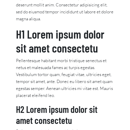
deserunt mollit anim. Consectetur adipisicing elit,
sed do eiusmod tempor incididunt ut labore et dolore
magna aliqua.
H1 Lorem ipsum dolor
sit amet consectetu
Pellentesque habitant morbi tristique senectus et
netus et malesuada fames ac turpis egestas.
Vestibulum tortor quam, feugiat vitae, ultricies eget,
tempor sit amet, ante. Donec eu libero sit amet quam
egestas semper. Aenean ultricies mi vitae est. Mauris
placerat eleifend leo.
H2 Lorem ipsum dolor sit
amet consectetu